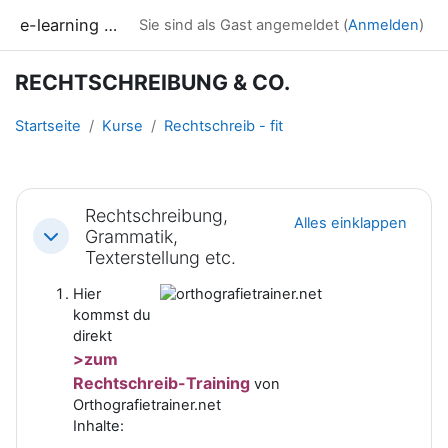
Zum Hauptinhalt
e-learning LAK
Sie sind als Gast angemeldet (
Anmelden
)
RECHTSCHREIBUNG & CO.
Startseite
Kurse
Rechtschreib - fit
Abschnittsübersicht
Rechtschreibung,
Alles einklappen
Grammatik,
Einklappen
Texterstellung etc.
Hier
kommst du
direkt
>zum
Rechtschreib-Training
von
Orthografietrainer.net
Inhalte: