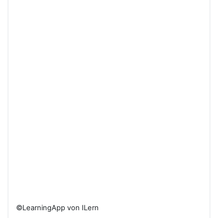
©LearningApp von ILern