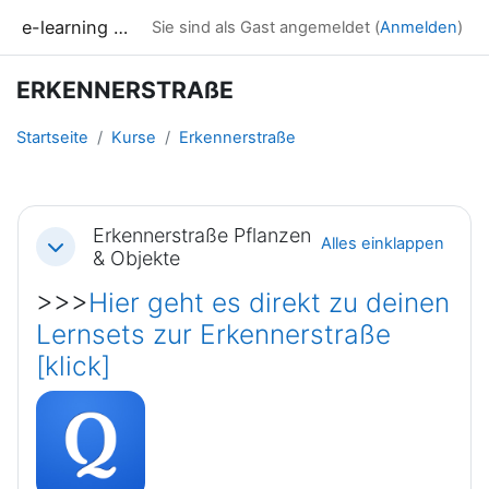
Zum Hauptinhalt
e-learning LAK
Sie sind als Gast angemeldet (
Anmelden
)
ERKENNERSTRAßE
Startseite
Kurse
Erkennerstraße
Abschnittsübersicht
Erkennerstraße Pflanzen
Alles einklappen
Einklappen
& Objekte
>>>
Hier geht es direkt zu deinen
Lernsets zur Erkennerstraße
[klick]