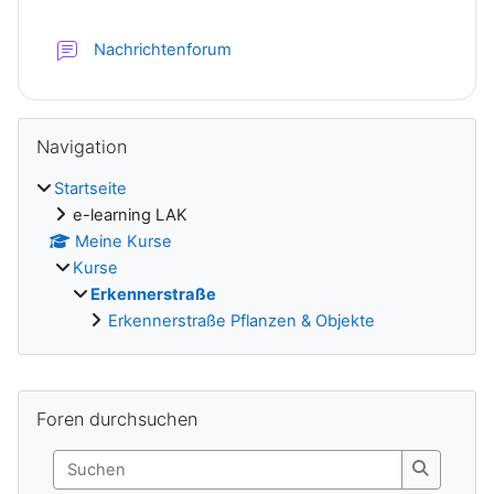
Nachrichtenforum
Blöcke
Navigation überspringen
Navigation
Startseite
e-learning LAK
Meine Kurse
Kurse
Erkennerstraße
Erkennerstraße Pflanzen & Objekte
Ergänzungsblöcke
Foren durchsuchen überspringen
Foren durchsuchen
Suchen
Suchen