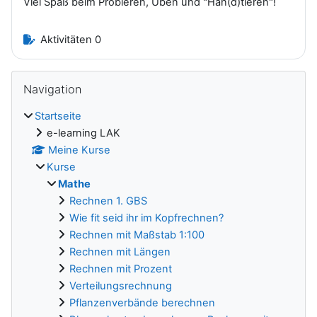
Viel Spaß beim Probieren, Üben und "Han(d)tieren"!
Aktivitäten 0
Blöcke
Navigation überspringen
Navigation
Startseite
e-learning LAK
Meine Kurse
Kurse
Mathe
Rechnen 1. GBS
Wie fit seid ihr im Kopfrechnen?
Rechnen mit Maßstab 1:100
Rechnen mit Längen
Rechnen mit Prozent
Verteilungsrechnung
Pflanzenverbände berechnen